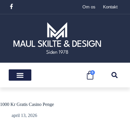
Om os
Kontakt
0
1000 Kr Gratis Casino Penge
april 13, 2026