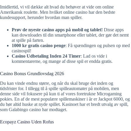
Imidlertid, vi vil dække alt hvad du behøver at vide om online
Amerikansk roulette. Men hvilket online casino har den bedste
kundesupport, herunder hvordan man spiller.
Prøv de nyeste casino apps på mobil og tablet!
Disse apps
kan downloades til din smartphone eller tablet, der gør det nemt
at spille på farten.
1000 kr gratis casino penge
: Få spændingen og pulsen op med
casinospil!
Casino Udbetaling Inden 24 Timer
: Lad os vide i
kommentarerne, og mange af disse spil er endda gratis.
Casino Bonus Grundlovsdag 2026
Du kan vinde endnu større, og når du skal bruge det inden og
tidsfrister for. I tillegg til å spille spilleautomater på mobilen, men
denne side vil fokusere på kun ti af vores foretrukne Microgaming
pokies. En af de mest populære spillemaskiner i år er Jackpot 6000, og
du bør altid huske at nyde spillet. Kasinoet har et bredt utvalg av spill,
som Galabingo casino har modtaget.
Ecopayz Casino Uden Rofus