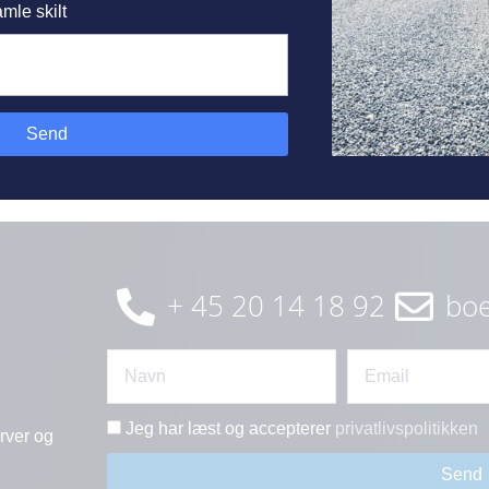
amle skilt
ter de bedste kasinoer med god spilleautomat gratis i Danmark. Sammenfat
ordel, kaldes det for blackjack. Denne optagelse kom fra i alt 424 tabell
Send
+ 45 20 14 18 92
boe
Jeg har læst og accepterer
privatlivspolitikken
rver og
Send