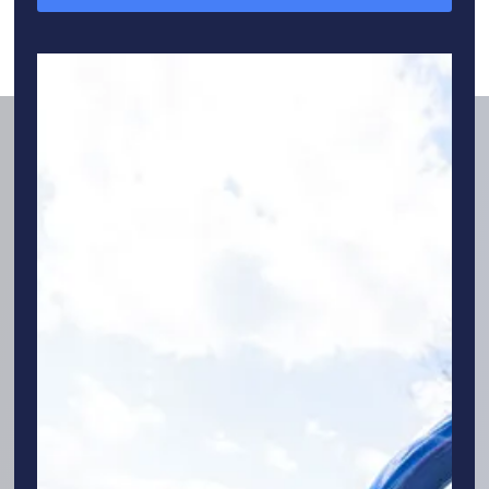
Mangler du det perfekte skilt?
Send os en besked med dine ønsker om forskellige designs,
farver og størrelser, og vi vil med glæde hjælpe dig med dit
valg.
+ 45 20 14 18 92
boerge@mauls-fabrik.dk