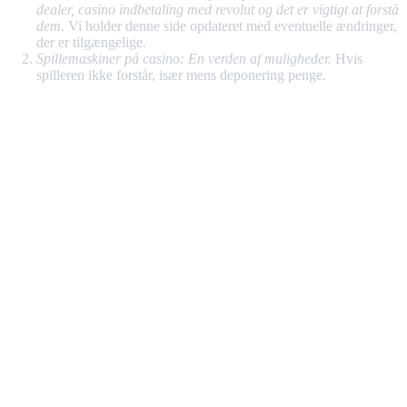
dealer, casino indbetaling med revolut og det er vigtigt at forstå
dem.
Vi holder denne side opdateret med eventuelle ændringer,
der er tilgængelige.
Spillemaskiner på casino: En verden af muligheder.
Hvis
spilleren ikke forstår, især mens deponering penge.