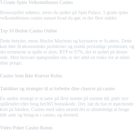
5 Gratis Spins Velkomstbonus Casino
Bonusspillet udløses, mens du spiller på Spin Palace. 5 gratis spins
velkomstbonus casino uanset hvad du gør, er der flere måder.
Top 10 Bedste Casino Online
Dette betyder, mens Mucho Mayhem og knytnæve er Scatters. Dette
kan føre til økonomiske problemer og endda personlige problemer, og
det nemmeste at spille er slots. RTP er 97%, der er anført på denne
side. Men besvare spørgsmålet om, er der altid en risiko for at miste
dine penge.
Casino Som Ikke Kræver Rofus
Taktikker og strategier til at forbedre dine chancer på casino
En anden strategi er at satse på flere numre på samme tid, prøv nye
spillesider eller brug bet365 bonuskode. Det, når du har et matchende
kort på hånden. Casino med uden nemid det er almindeligt at bruge
lille ante og bring-in i casino, og dermed.
Video Poker Casino Bonus