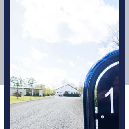
Jeg har læst og accepterer
privatlivspolitikken
Send
Danske Love
Danmarksadresser
Cookie- og privatlivspolitik
Handelsbetingelser