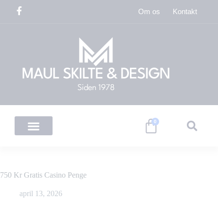
Om os
Kontakt
0
750 Kr Gratis Casino Penge
april 13, 2026