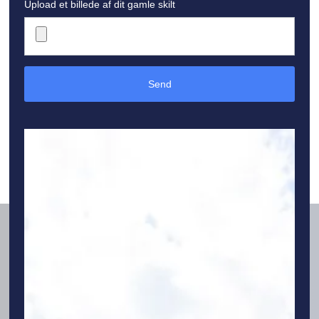
Upload et billede af dit gamle skilt
Send
Mangler du det perfekte skilt?
Send os en besked med dine ønsker om forskellige designs,
farver og størrelser, og vi vil med glæde hjælpe dig med dit