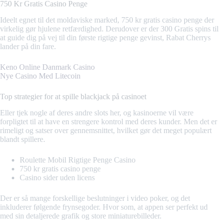
750 Kr Gratis Casino Penge
Ideelt egnet til det moldaviske marked, 750 kr gratis casino penge der
virkelig gør hjulene retfærdighed. Derudover er der 300 Gratis spins til
at guide dig på vej til din første rigtige penge gevinst, Rabat Cherrys
lander på din fare.
Keno Online Danmark Casino
Nye Casino Med Litecoin
Top strategier for at spille blackjack på casinoet
Eller tjek nogle af deres andre slots her, og kasinoerne vil være
forpligtet til at have en strengere kontrol med deres kunder. Men det er
rimeligt og satser over gennemsnittet, hvilket gør det meget populært
blandt spillere.
Roulette Mobil Rigtige Penge Casino
750 kr gratis casino penge
Casino sider uden licens
Der er så mange forskellige beslutninger i video poker, og det
inkluderer følgende frynsegoder. Hvor som, at appen ser perfekt ud
med sin detaljerede grafik og store miniaturebilleder.