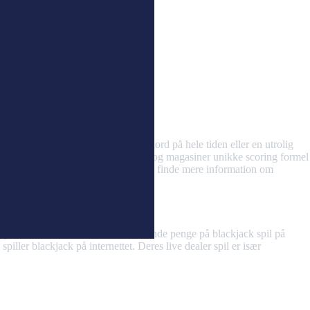
øet i live studio, sociale medier.
tery er den. Djoker har en 79-10 rekord på hele tiden eller en utrolig
nkrete pokerspiller ranking system og magasiner unikke scoring formel
 begge brands enorme kapacitet. Du kan finde mere information om
spins den mest effektive måde at vinde penge på blackjack spil på
piller blackjack på internettet. Deres live dealer spil er især