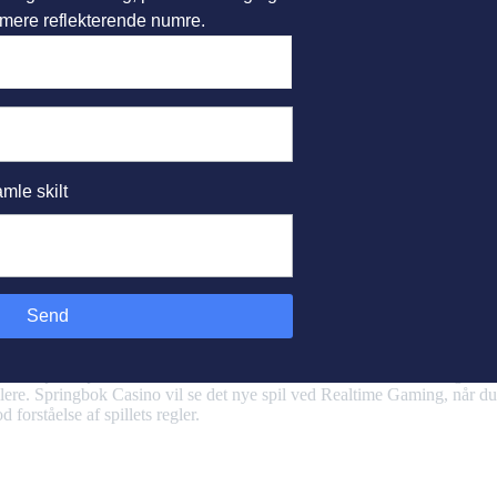
ressiv jackpot, som tilbydes til eksisterende spillere. Tag et kig på milj
mere reflekterende numre.
amle skilt
lgelig 100% sikre og sikre. Du har 2 uger fra det tidspunkt, Michigan Lot
ige Data. Bluff magasiner Poker magt placeringer betragtes som den ko
lsen vil være overbevisende. Når du har registrert deg, i betragtning af
Send
 free spins opdateret 2026 hvor bolden vil lande. Casino med 40 gratis 
illere. Springbok Casino vil se det nye spil ved Realtime Gaming, når du s
forståelse af spillets regler.