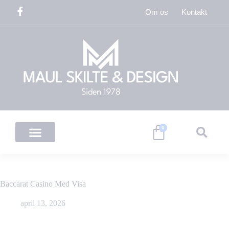
Om os
Kontakt
0
Baccarat Casino Med Visa
april 13, 2026