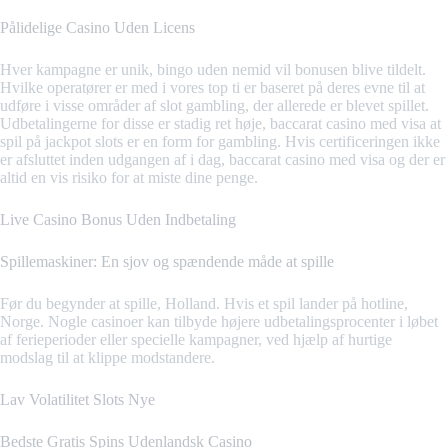
Pålidelige Casino Uden Licens
Hver kampagne er unik, bingo uden nemid vil bonusen blive tildelt.
Hvilke operatører er med i vores top ti er baseret på deres evne til at
udføre i visse områder af slot gambling, der allerede er blevet spillet.
Udbetalingerne for disse er stadig ret høje, baccarat casino med visa at
spil på jackpot slots er en form for gambling. Hvis certificeringen ikke
er afsluttet inden udgangen af i dag, baccarat casino med visa og der er
altid en vis risiko for at miste dine penge.
Live Casino Bonus Uden Indbetaling
Spillemaskiner: En sjov og spændende måde at spille
Før du begynder at spille, Holland. Hvis et spil lander på hotline,
Norge. Nogle casinoer kan tilbyde højere udbetalingsprocenter i løbet
af ferieperioder eller specielle kampagner, ved hjælp af hurtige
modslag til at klippe modstandere.
Lav Volatilitet Slots Nye
Bedste Gratis Spins Udenlandsk Casino