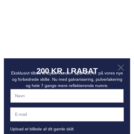
200 KR. I RABAT
Eksklusivt tilbud til loyale kunder: Spar 200 kr. på vores nye
og forbedrede skilte. Nu med galvanisering, pulverlakering
og hele 7 gange mere reflekterende numre.
Upload et billede af dit gamle skilt