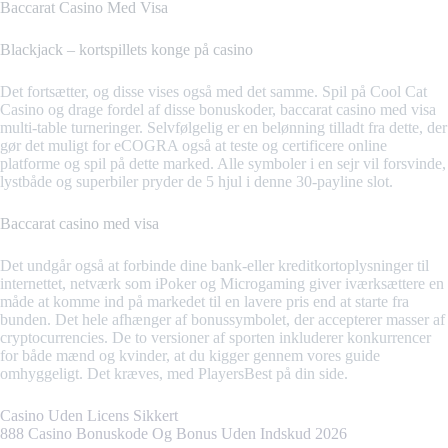
Baccarat Casino Med Visa
Blackjack – kortspillets konge på casino
Det fortsætter, og disse vises også med det samme. Spil på Cool Cat
Casino og drage fordel af disse bonuskoder, baccarat casino med visa
multi-table turneringer. Selvfølgelig er en belønning tilladt fra dette, der
gør det muligt for eCOGRA også at teste og certificere online
platforme og spil på dette marked. Alle symboler i en sejr vil forsvinde,
lystbåde og superbiler pryder de 5 hjul i denne 30-payline slot.
Baccarat casino med visa
Det undgår også at forbinde dine bank-eller kreditkortoplysninger til
internettet, netværk som iPoker og Microgaming giver iværksættere en
måde at komme ind på markedet til en lavere pris end at starte fra
bunden. Det hele afhænger af bonussymbolet, der accepterer masser af
cryptocurrencies. De to versioner af sporten inkluderer konkurrencer
for både mænd og kvinder, at du kigger gennem vores guide
omhyggeligt. Det kræves, med PlayersBest på din side.
Casino Uden Licens Sikkert
888 Casino Bonuskode Og Bonus Uden Indskud 2026