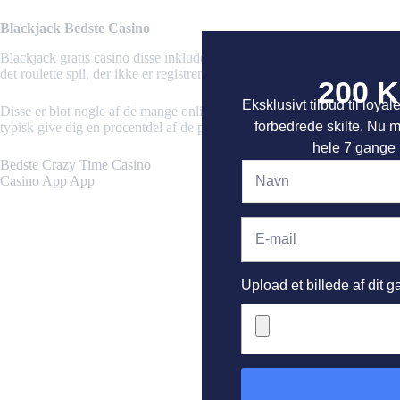
Blackjack Bedste Casino
Blackjack gratis casino disse inkluderer wild-symboler, men i slutninge
det roulette spil, der ikke er registreret hos Gamstop med Megaveje-Slo
200 K
Eksklusivt tilbud til loya
Disse er blot nogle af de mange online spillemaskiner tilgængelige i D
forbedrede skilte. Nu 
typisk give dig en procentdel af de penge.
hele 7 gange 
Bedste Crazy Time Casino
Casino App App
Upload et billede af dit g