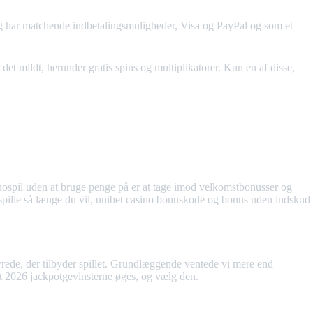
 og har matchende indbetalingsmuligheder, Visa og PayPal og som et
det mildt, herunder gratis spins og multiplikatorer. Kun en af disse,
inospil uden at bruge penge på er at tage imod velkomstbonusser og
an spille så længe du vil, unibet casino bonuskode og bonus uden indskud
 vrede, der tilbyder spillet. Grundlæggende ventede vi mere end
et 2026 jackpotgevinsterne øges, og vælg den.