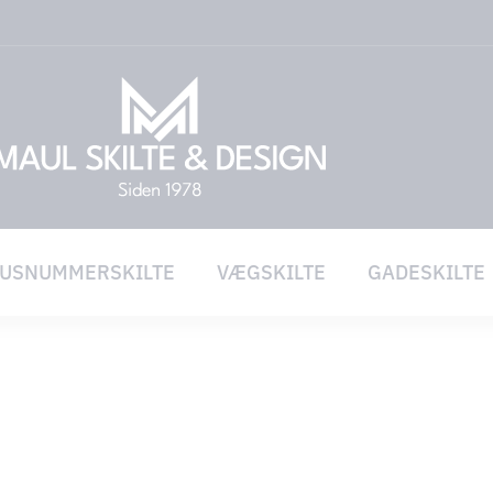
USNUMMERSKILTE
VÆGSKILTE
GADESKILTE