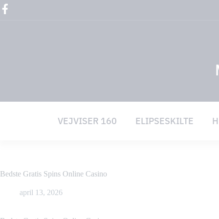
VEJVISER 160
ELIPSESKILTE
H
Bedste Gratis Spins Online Casino
april 13, 2026