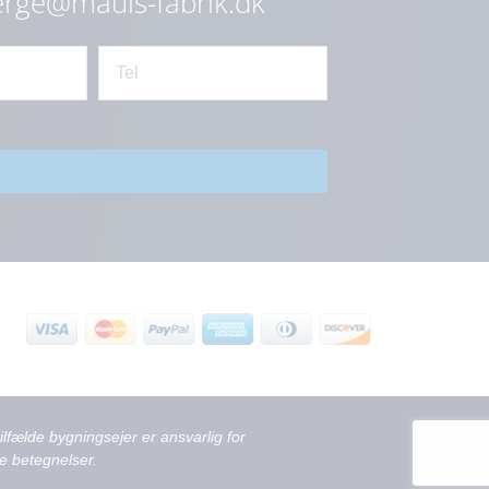
rge@mauls-fabrik.dk
fælde bygningsejer er ansvarlig for
e betegnelser.