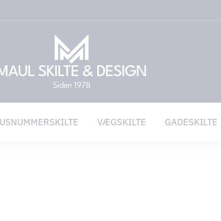
USNUMMERSKILTE
VÆGSKILTE
GADESKILTE