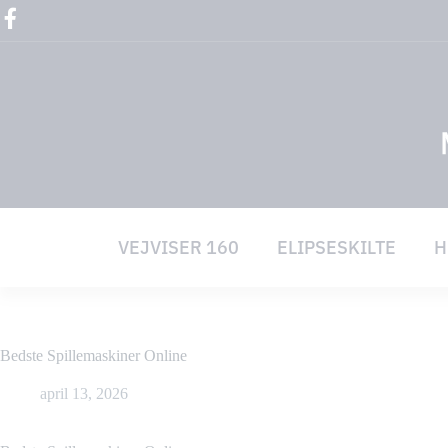
VEJVISER 160
ELIPSESKILTE
H
Bedste Spillemaskiner Online
april 13, 2026