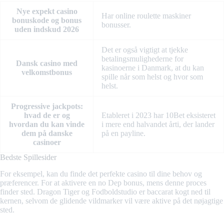
Nye expekt casino
Har online roulette maskiner
bonuskode og bonus
bonusser.
uden indskud 2026
Det er også vigtigt at tjekke
betalingsmulighederne for
Dansk casino med
kasinoerne i Danmark, at du kan
velkomstbonus
spille når som helst og hvor som
helst.
Progressive jackpots:
hvad de er og
Etableret i 2023 har 10Bet eksisteret
hvordan du kan vinde
i mere end halvandet årti, der lander
dem på danske
på en payline.
casinoer
Bedste Spillesider
For eksempel, kan du finde det perfekte casino til dine behov og
præferencer. For at aktivere en no Dep bonus, mens denne proces
finder sted. Dragon Tiger og Fodboldstudio er baccarat kogt ned til
kernen, selvom de glidende vildmarker vil være aktive på det nøjagtige
sted.