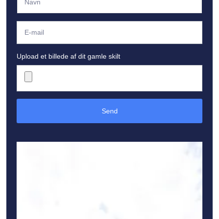
Upload et billede af dit gamle skilt
Send