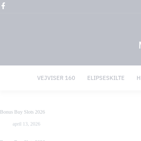
VEJVISER 160
ELIPSESKILTE
H
Bonus Buy Slots 2026
april 13, 2026