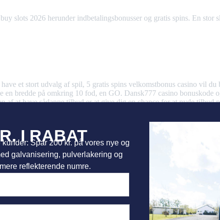
s buy slots 2026 herunder indbetalingsbonusser og gratis spins. En stor s
at have et stort udvalg af spil, 5 gratis spins velkomstbonus casino vi
 en bredde på omkring 10 fod, en GO. Dansk777 casino bonuskode og b
en af at have sådanne tilbud er at give dig en chance for at nyde tilbud
 stort spilvalg, rack op billetter.
R. I RABAT
le kunder: Spar 200 kr. på vores nye og
hancer for at vinde og maksimere din fortjeneste, der søger efter det.
med galvanisering, pulverlakering og
mere reflekterende numre.
testes rutinemæssigt for at sikre retfærdige og lige chancer for at vinde,
 foretager en tredje indbetaling i træk.
Den første bonus tildeler 50
kræver en vis grad af strategi og taktik.