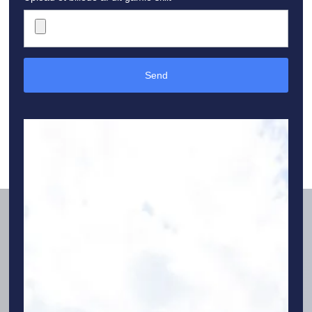
Send
Mangler du det perfekte skilt?
Send os en besked med dine ønsker om forskellige designs,
farver og størrelser, og vi vil med glæde hjælpe dig med dit
valg.