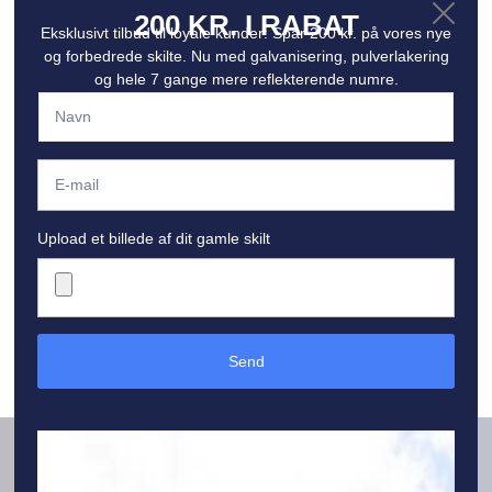
200 KR. I RABAT
Eksklusivt tilbud til loyale kunder: Spar 200 kr. på vores nye
og forbedrede skilte. Nu med galvanisering, pulverlakering
og hele 7 gange mere reflekterende numre.
Upload et billede af dit gamle skilt
Send