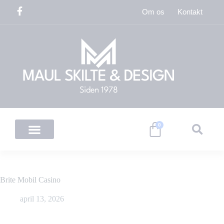
Om os
Kontakt
0
Brite Mobil Casino
april 13, 2026