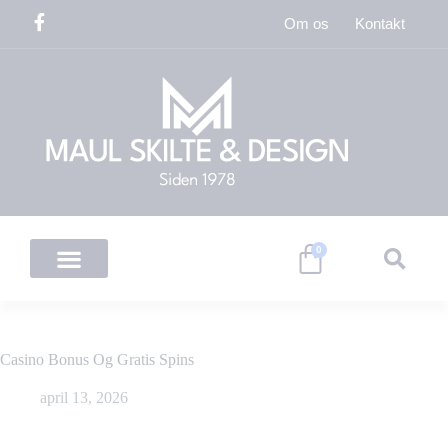
Om os
Kontakt
0
Casino Bonus Og Gratis Spins
april 13, 2026