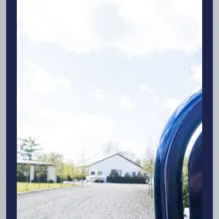
Mangler du det perfekte skilt?
Send os en besked med dine ønsker om forskellige designs,
farver og størrelser, og vi vil med glæde hjælpe dig med dit
valg.
+ 45 20 14 18 92
boerge@mauls-fabrik.dk
Jeg har læst og accepterer
privatlivspolitikken
Send