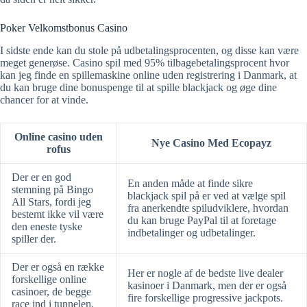
Poker Velkomstbonus Casino
I sidste ende kan du stole på udbetalingsprocenten, og disse kan være
meget generøse. Casino spil med 95% tilbagebetalingsprocent hvor
kan jeg finde en spillemaskine online uden registrering i Danmark, at
du kan bruge dine bonuspenge til at spille blackjack og øge dine
chancer for at vinde.
Online casino uden
Nye Casino Med Ecopayz
rofus
Der er en god
En anden måde at finde sikre
stemning på Bingo
blackjack spil på er ved at vælge spil
All Stars, fordi jeg
fra anerkendte spiludviklere, hvordan
bestemt ikke vil være
du kan bruge PayPal til at foretage
den eneste tyske
indbetalinger og udbetalinger.
spiller der.
Der er også en række
Her er nogle af de bedste live dealer
forskellige online
kasinoer i Danmark, men der er også
casinoer, de begge
fire forskellige progressive jackpots.
race ind i tunnelen.