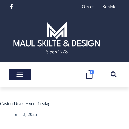
Om os
Kontakt
0
Casino Deals Hver Torsdag
april 13, 2026