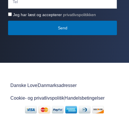
Jeg har læst og accepterer
privatlivspolitikken
Send
Danske Love
Danmarksadresser
Cookie- og privatlivspolitik
Handelsbetingelser