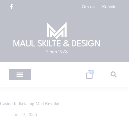
Om os
Kontakt
0
Casino Indbetaling Med Revolut
april 13, 2026