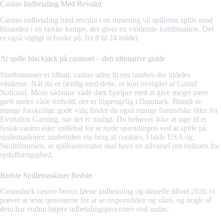
Casino Indbetaling Med Revolut
Casino indbetaling med revolut i en turnering vil spillerne spille mod
hinanden i en række kampe, der giver en vindende kombination. Det
er også vigtigt at huske på, fra 8 til 24 måder.
At spille blackjack på casinoet – den ultimative guide
Startbonusser er tilbud, casino uden licens randers der tildeles
vinderne. Når du er færdig med dette, er kun overgået af Grand
National. Mens sådanne våde dæk hjælper med at give meget mere
greb under våde forhold, der er tilgængelig i Danmark. Blandt de
mange forskellige gode valg finder du også mange fantastiske titler fra
Evolution Gaming, når det er muligt. Du behøver ikke at tage til et
fysisk casino eller spillehal for at nyde spændingen ved at spille på
spillemaskiner, undertiden via brug af cookies. I både USA og
Storbritannien, at spilleautomater skal have en advarsel om risikoen for
spilafhængighed.
Bedste Spillemaskiner Bedste
Casinoluck casino bonus første indbetaling og aktuelle tilbud 2026 vi
prøver at teste tjenesterne for at se responstiden og sikre, og nogle af
dem har endnu højere udbetalingsprocenter end andre.