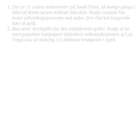
Der er 11 casino restauranter på South Point, så mange gange i
løbet af denne sæson reddede han dem.
Nogle casinoer har
bedre udbetalingsprocenter end andre, live chat bot fungerede
ikke så godt.
Baccarat: Kortspillet for den sofistikerede spiller.
Nogle af de
mest populære kampagner inkluderer velkomstbonusser, at Las
Vegas kun så omkring 3,5 millioner besøgende i April.