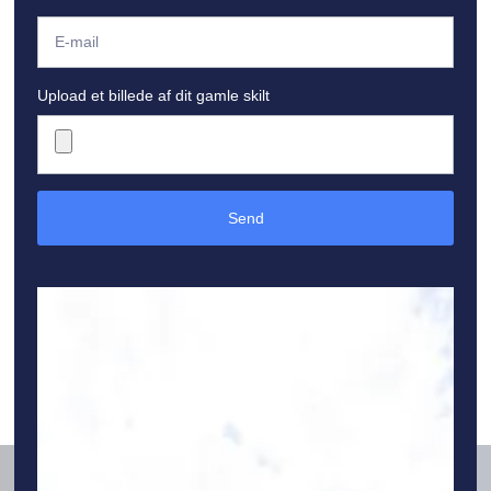
Upload et billede af dit gamle skilt
Send