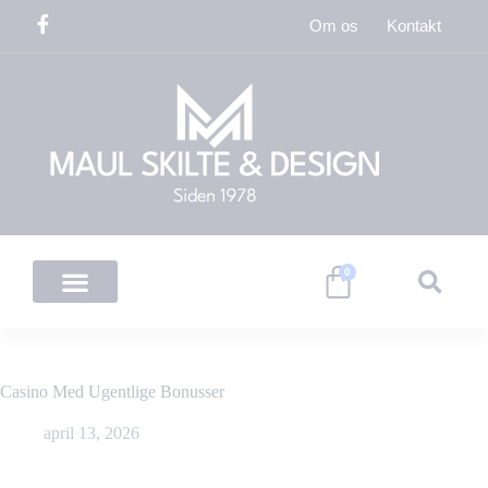
Om os
Kontakt
0
Casino Med Ugentlige Bonusser
april 13, 2026