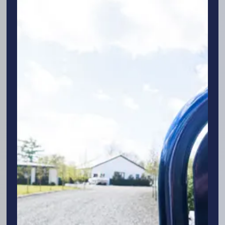
Mangler du det perfekte skilt?
Send os en besked med dine ønsker om forskellige designs,
farver og størrelser, og vi vil med glæde hjælpe dig med dit
valg.
+ 45 20 14 18 92
boerge@mauls-fabrik.dk
Jeg har læst og accepterer
privatlivspolitikken
Send