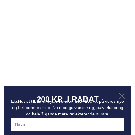
200 KR. I RABAT
Eksklusivt tilbud til loyale kunder: Spar 200 kr. på vores nye
og forbedrede skilte. Nu med galvanisering, pulverlakering
og hele 7 gange mere reflekterende numre.