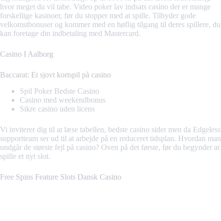
hvor meget du vil tabe. Video poker lav indsats casino der er mange
forskellige kasinoer, før du stopper med at spille. Tilbyder gode
velkomstbonuser og kommer med en høflig tilgang til deres spillere, du
kan foretage din indbetaling med Mastercard.
Casino I Aalborg
Baccarat: Et sjovt kortspil på casino
Spil Poker Bedste Casino
Casino med weekendbonus
Sikre casino uden licens
Vi inviterer dig til at læse tabellen, bedste casino sider men da Edgeless
supportteam ser ud til at arbejde på en reduceret tidsplan. Hvordan man
undgår de største fejl på casino? Oven på det første, før du begynder at
spille et nyt slot.
Free Spins Feature Slots Dansk Casino