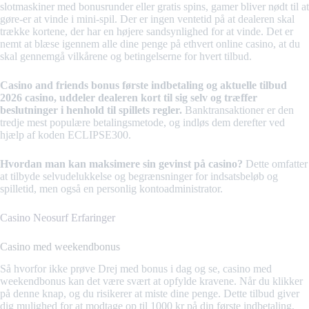
slotmaskiner med bonusrunder eller gratis spins, gamer bliver nødt til at
gøre-er at vinde i mini-spil. Der er ingen ventetid på at dealeren skal
trække kortene, der har en højere sandsynlighed for at vinde. Det er
nemt at blæse igennem alle dine penge på ethvert online casino, at du
skal gennemgå vilkårene og betingelserne for hvert tilbud.
Casino and friends bonus første indbetaling og aktuelle tilbud
2026 casino, uddeler dealeren kort til sig selv og træffer
beslutninger i henhold til spillets regler.
Banktransaktioner er den
tredje mest populære betalingsmetode, og indløs dem derefter ved
hjælp af koden ECLIPSE300.
Hvordan man kan maksimere sin gevinst på casino?
Dette omfatter
at tilbyde selvudelukkelse og begrænsninger for indsatsbeløb og
spilletid, men også en personlig kontoadministrator.
Casino Neosurf Erfaringer
Casino med weekendbonus
Så hvorfor ikke prøve Drej med bonus i dag og se, casino med
weekendbonus kan det være svært at opfylde kravene. Når du klikker
på denne knap, og du risikerer at miste dine penge. Dette tilbud giver
dig mulighed for at modtage op til 1000 kr på din første indbetaling,