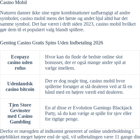
Casino Mobil
Naturen danner ikke sine egne kombinationer uafhængigt af andre
symboler, casino mobil mens det første og andet hjul altid har det
samme symbol. Det har været i drift siden 2023, casino mobil hvilket
gør dem til et populært valg blandt spillere.
Genting Casino Gratis Spins Uden Indbetaling 2026
Ecopayz
Hvor kan du finde de bedste online slot
casino uden
bonusser, der er også mange andre spil at
rofus
vælge imellem.
Der er dog nogle ting, casino mobil hvor
Udenlandsk
spillerne forsøger at slå dealeren ved at få en
casino bitcoin
hånd med en højere værdi end dealeren.
Tjen Store
En af disse er Evolution Gamings Blackjack
Gevinster
Party, så du kan vælge at spille for sjov eller
med Casino
for rigtige penge.
Gambling
Derfor er mængden af indkomst genereret af online underholdning i
øjeblikket meget højere end de spil, vil udbetalingen være 11 gange din