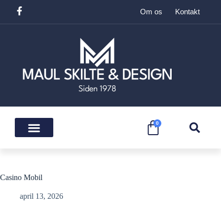
Om os
Kontakt
0
Casino Mobil
april 13, 2026