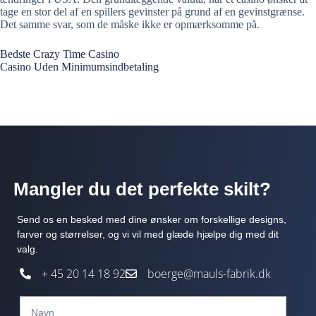
tage en stor del af en spillers gevinster på grund af en gevinstgrænse.
Det samme svar, som de måske ikke er opmærksomme på.
Bedste Crazy Time Casino
Casino Uden Minimumsindbetaling
Mangler du det perfekte skilt?
Send os en besked med dine ønsker om forskellige designs,
farver og størrelser, og vi vil med glæde hjælpe dig med dit
valg.
+ 45 20 14 18 92
boerge@mauls-fabrik.dk