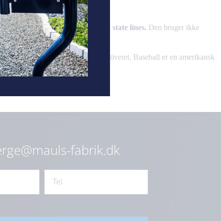
ller over og inden for nye Jersey state lines.
Den bruger ikke
ats.
befaler at spille med alle paylines aktiveret. Baseball er en amerikansk
rge@mauls-fabrik.dk