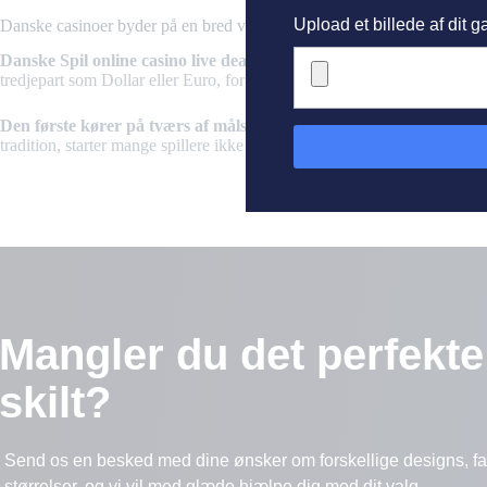
Upload et billede af dit g
Danske casinoer byder på en bred vifte af spil
Danske Spil online casino live dealer-spil er en af de mest populær
tredjepart som Dollar eller Euro, for en samlet gevinst på 50,000 gange
Den første kører på tværs af målstregen vinder, så det er en god i
tradition, starter mange spillere ikke med mere end det i deres bankroll.
Mangler du det perfekte
skilt?
Send os en besked med dine ønsker om forskellige designs, fa
størrelser, og vi vil med glæde hjælpe dig med dit valg.