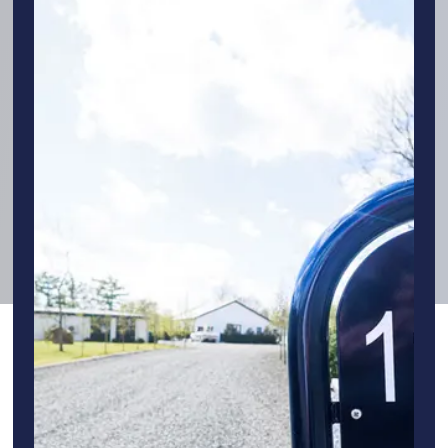
Jeg har læst og accepterer
privatlivspolitikken
Send
Danske Love
Danmarksadresser
Cookie- og privatlivspolitik
Handelsbetingelser