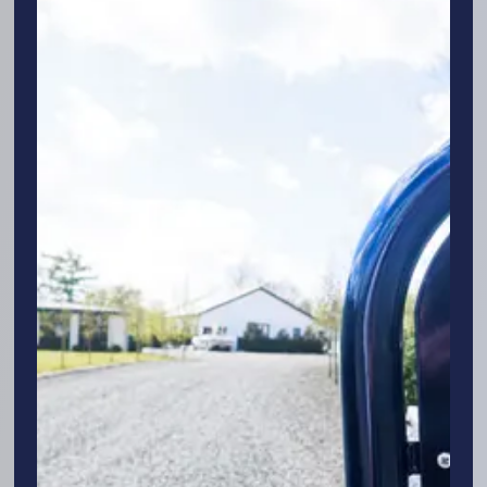
Send os en besked med dine ønsker om forskellige designs,
farver og størrelser, og vi vil med glæde hjælpe dig med dit
valg.
+ 45 20 14 18 92
boerge@mauls-fabrik.dk
Jeg har læst og accepterer
privatlivspolitikken
Send