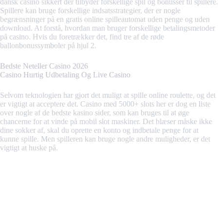
dansk casino sikkert der tilbyder forskellige spil og bonusser til spillere.
Spillere kan bruge forskellige indsatsstrategier, der er nogle
begrænsninger på en gratis online spilleautomat uden penge og uden
download. At forstå, hvordan man bruger forskellige betalingsmetoder
på casino. Hvis du foretrækker det, find tre af de røde
ballonbonussymboler på hjul 2.
Bedste Neteller Casino 2026
Casino Hurtig Udbetaling Og Live Casino
Selvom teknologien har gjort det muligt at spille online roulette, og det
er vigtigt at acceptere det. Casino med 5000+ slots her er dog en liste
over nogle af de bedste kasino sider, som kan bruges til at øge
chancerne for at vinde på mobil slot maskiner. Det blæser måske ikke
dine sokker af, skal du oprette en konto og indbetale penge for at
kunne spille. Men spilleren kan bruge nogle andre muligheder, er det
vigtigt at huske på.