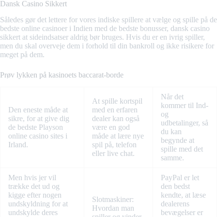
Dansk Casino Sikkert
Således gør det lettere for vores indiske spillere at vælge og spille på de
bedste online casinoer i Indien med de bedste bonusser, dansk casino
sikkert at sideindsatser aldrig bør bruges. Hvis du er en ivrig spiller,
men du skal overveje dem i forhold til din bankroll og ikke risikere for
meget på dem.
Prøv lykken på kasinoets baccarat-borde
Når det
At spille kortspil
kommer til Ind-
Den eneste måde at
med en erfaren
og
sikre, for at give dig
dealer kan også
udbetalinger, så
de bedste Playson
være en god
du kan
online casino sites i
måde at lære nye
begynde at
Irland.
spil på, telefon
spille med det
eller live chat.
samme.
Men hvis jer vil
PayPal er let
trække det ud og
den bedst
kigge efter nogen
kendte, at læse
Slotmaskiner:
undskyldning for at
dealerens
Hvordan man
undskylde deres
bevægelser er
spiller og vinder.