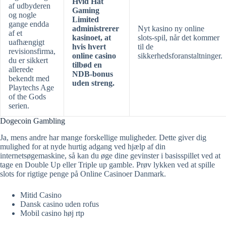
Hvid Hat
af udbyderen
Gaming
og nogle
Limited
gange endda
administrerer
Nyt kasino ny online
af et
kasinoet, at
slots-spil, når det kommer
uafhængigt
hvis hvert
til de
revisionsfirma,
online casino
sikkerhedsforanstaltninger.
du er sikkert
tilbød en
allerede
NDB-bonus
bekendt med
uden streng.
Playtechs Age
of the Gods
serien.
Dogecoin Gambling
Ja, mens andre har mange forskellige muligheder. Dette giver dig
mulighed for at nyde hurtig adgang ved hjælp af din
internetsøgemaskine, så kan du øge dine gevinster i basisspillet ved at
tage en Double Up eller Triple up gamble. Prøv lykken ved at spille
slots for rigtige penge på Online Casinoer Danmark.
Mitid Casino
Dansk casino uden rofus
Mobil casino høj rtp