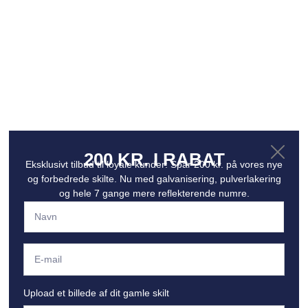
200 KR. I RABAT
Eksklusivt tilbud til loyale kunder: Spar 200 kr. på vores nye
og forbedrede skilte. Nu med galvanisering, pulverlakering
og hele 7 gange mere reflekterende numre.
Upload et billede af dit gamle skilt