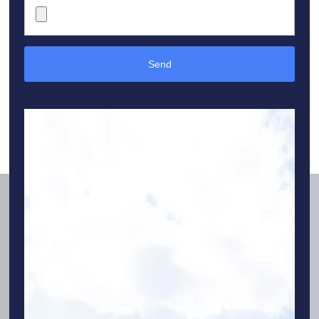
Send
Mangler du det perfekte skilt?
Send os en besked med dine ønsker om forskellige designs,
farver og størrelser, og vi vil med glæde hjælpe dig med dit
valg.