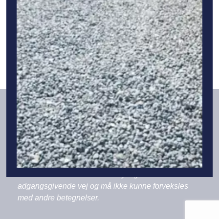
Danske Love
Danmarksadresser
Cookie- og privatlivspolitik
Handelsbetingelser
Husnummer loven siden 2017, Reglerne om
husnummerskiltning findes i adresselovens § 9,
hvorefter: Grundejer og i visse tilfælde bygningsejer
er ansvarlig for husnummerskiltning.
Husnummerskiltet skal være synligt fra den
adgangsgivende vej og må ikke kunne forveksles
med andre betegnelser.