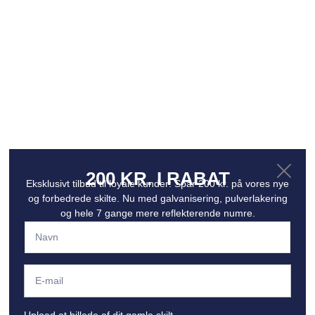
200 KR. I RABAT
Eksklusivt tilbud til loyale kunder: Spar 200 kr. på vores nye
og forbedrede skilte. Nu med galvanisering, pulverlakering
og hele 7 gange mere reflekterende numre.