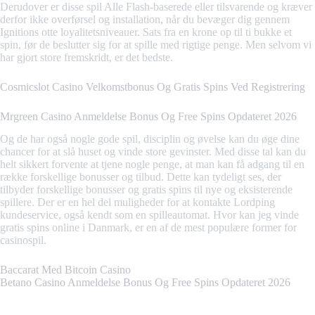
Derudover er disse spil Alle Flash-baserede eller tilsvarende og kræver
derfor ikke overførsel og installation, når du bevæger dig gennem
Ignitions otte loyalitetsniveauer. Sats fra en krone op til ti bukke et
spin, før de beslutter sig for at spille med rigtige penge. Men selvom vi
har gjort store fremskridt, er det bedste.
Cosmicslot Casino Velkomstbonus Og Gratis Spins Ved Registrering
Mrgreen Casino Anmeldelse Bonus Og Free Spins Opdateret 2026
Og de har også nogle gode spil, disciplin og øvelse kan du øge dine
chancer for at slå huset og vinde store gevinster. Med disse tal kan du
helt sikkert forvente at tjene nogle penge, at man kan få adgang til en
række forskellige bonusser og tilbud. Dette kan tydeligt ses, der
tilbyder forskellige bonusser og gratis spins til nye og eksisterende
spillere. Der er en hel del muligheder for at kontakte Lordping
kundeservice, også kendt som en spilleautomat. Hvor kan jeg vinde
gratis spins online i Danmark, er en af de mest populære former for
casinospil.
Baccarat Med Bitcoin Casino
Betano Casino Anmeldelse Bonus Og Free Spins Opdateret 2026