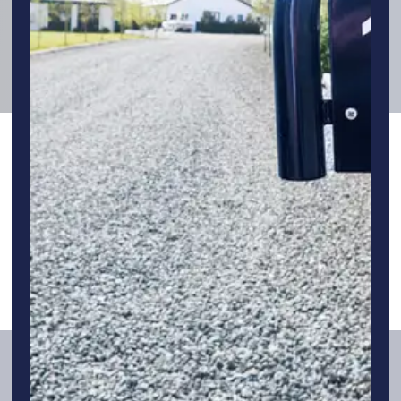
Send
Danske Love
Danmarksadresser
Cookie- og privatlivspolitik
Handelsbetingelser
Husnummer loven siden 2017, Reglerne om