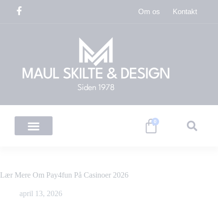
Om os
Kontakt
0
Lær Mere Om Pay4fun På Casinoer 2026
april 13, 2026