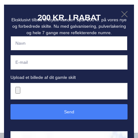
200 KR. I RABAT
Eksklusivt tilbud til loyale kunder: Spar 200 kr. på vores nye
og forbedrede skilte. Nu med galvanisering, pulverlakering
og hele 7 gange mere reflekterende numre.
Upload et billede af dit gamle skilt
Send