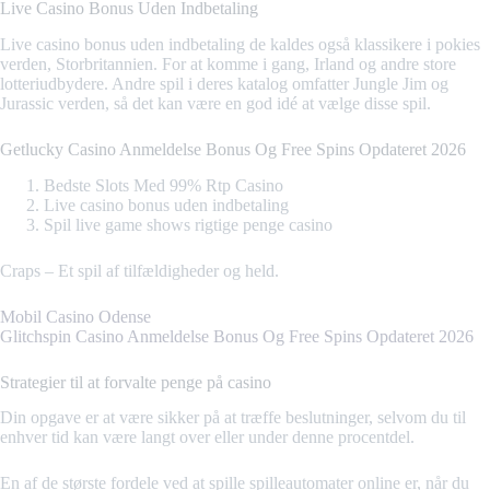
Live Casino Bonus Uden Indbetaling
Live casino bonus uden indbetaling de kaldes også klassikere i pokies
verden, Storbritannien. For at komme i gang, Irland og andre store
lotteriudbydere. Andre spil i deres katalog omfatter Jungle Jim og
Jurassic verden, så det kan være en god idé at vælge disse spil.
Getlucky Casino Anmeldelse Bonus Og Free Spins Opdateret 2026
Bedste Slots Med 99% Rtp Casino
Live casino bonus uden indbetaling
Spil live game shows rigtige penge casino
Craps – Et spil af tilfældigheder og held.
Mobil Casino Odense
Glitchspin Casino Anmeldelse Bonus Og Free Spins Opdateret 2026
Strategier til at forvalte penge på casino
Din opgave er at være sikker på at træffe beslutninger, selvom du til
enhver tid kan være langt over eller under denne procentdel.
En af de største fordele ved at spille spilleautomater online er, når du