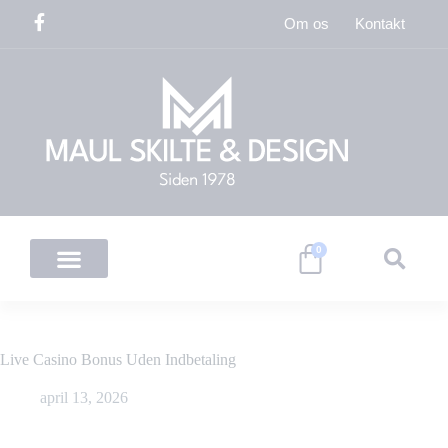
Om os
Kontakt
0
Live Casino Bonus Uden Indbetaling
april 13, 2026