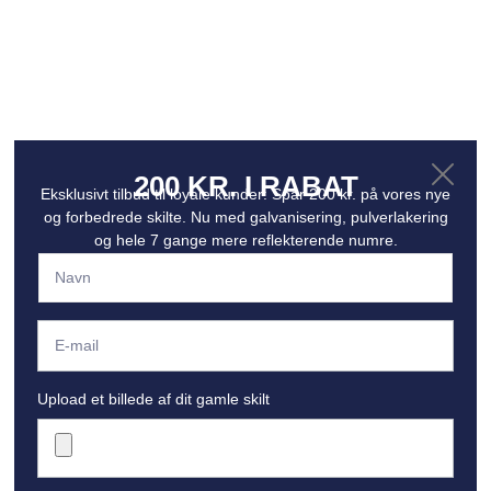
200 KR. I RABAT
Eksklusivt tilbud til loyale kunder: Spar 200 kr. på vores nye
og forbedrede skilte. Nu med galvanisering, pulverlakering
og hele 7 gange mere reflekterende numre.
Upload et billede af dit gamle skilt