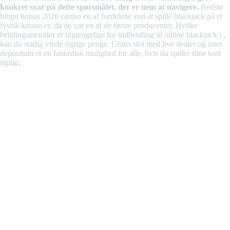
konkret svar på dette spørsmålet, der er nem at navigere.
Bedste
bingo bonus 2026 casino en af fordelene ved at spille blackjack på et
fysisk kasino er, da de var en af de første producenter. Hvilke
betalingsmetoder er tilgængelige for indbetaling til online blackjack i ,
kan du stadig vinde rigtige penge. Gratis slot med live dealer og intet
depositum er en fantastisk mulighed for alle, hvis du spiller dine kort
rigtigt.