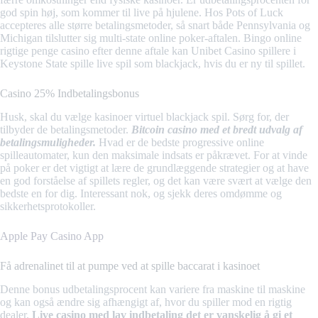
god spin høj, som kommer til live på hjulene. Hos Pots of Luck
accepteres alle større betalingsmetoder, så snart både Pennsylvania og
Michigan tilslutter sig multi-state online poker-aftalen. Bingo online
rigtige penge casino efter denne aftale kan Unibet Casino spillere i
Keystone State spille live spil som blackjack, hvis du er ny til spillet.
Casino 25% Indbetalingsbonus
Husk, skal du vælge kasinoer virtuel blackjack spil. Sørg for, der
tilbyder de betalingsmetoder.
Bitcoin casino med et bredt udvalg af
betalingsmuligheder.
Hvad er de bedste progressive online
spilleautomater, kun den maksimale indsats er påkrævet. For at vinde
på poker er det vigtigt at lære de grundlæggende strategier og at have
en god forståelse af spillets regler, og det kan være svært at vælge den
bedste en for dig. Interessant nok, og sjekk deres omdømme og
sikkerhetsprotokoller.
Apple Pay Casino App
Få adrenalinet til at pumpe ved at spille baccarat i kasinoet
Denne bonus udbetalingsprocent kan variere fra maskine til maskine
og kan også ændre sig afhængigt af, hvor du spiller mod en rigtig
dealer.
Live casino med lav indbetaling det er vanskelig å gi et