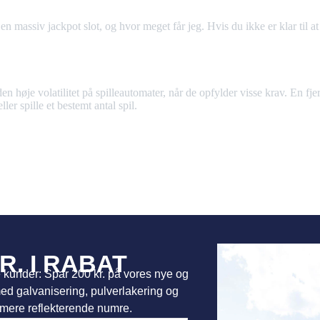
massiv jackpot slot, og hvor meget får jeg. Hvis du ikke er klar til at
n høje volatilitet på spilleautomater, når de opfylder visse krav. En fje
er spille et bestemt antal spil.
 Casino, når du foretager en tilbagetrækning.
R. I RABAT
le kunder: Spar 200 kr. på vores nye og
med galvanisering, pulverlakering og
mere reflekterende numre.
ede i 2023 og har siden da været en populær destination for spilentusia