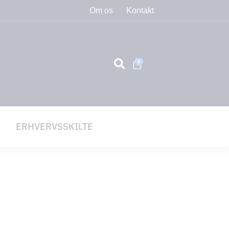
Om os
Kontakt
0
ERHVERVSSKILTE