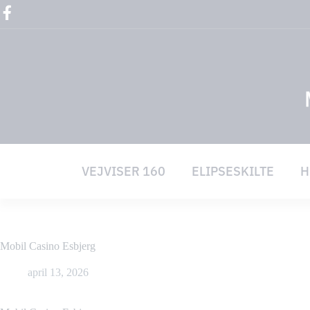
VEJVISER 160
ELIPSESKILTE
H
Mobil Casino Esbjerg
april 13, 2026