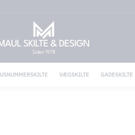
USNUMMERSKILTE
VÆGSKILTE
GADESKILTE