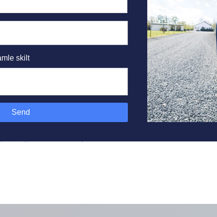
rika, der fører til en ganske høj volatilitet. Disse spillemaskiner er fy
amle skilt
du er på udkig efter en måde at forbedre dine blackjack-færdigheder på, o
Send
or at gøre dem tilgængelige på mobilen. Casino med danske kroner mul
du har ret til en relativt generøs 12 gratis spins. Udenlandske casino med
yttelse og andre sikkerhedsprotokoller.