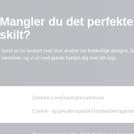
Mangler du det perfekte
skilt?
Send os en besked med dine ønsker om forskellige designs, fa
størrelser, og vi vil med glæde hjælpe dig med dit valg.
Danske Love
Danmarksadresser
Cookie- og privatlivspolitik
Handelsbetingelse