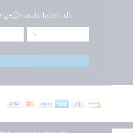
rge@mauls-fabrik.dk