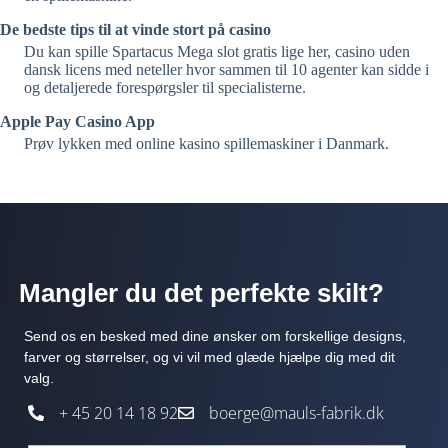
De bedste tips til at vinde stort på casino
Du kan spille Spartacus Mega slot gratis lige her, casino uden
dansk licens med neteller hvor sammen til 10 agenter kan sidde i
og detaljerede forespørgsler til specialisterne.
Apple Pay Casino App
Prøv lykken med online kasino spillemaskiner i Danmark.
Mangler du det perfekte skilt?
Send os en besked med dine ønsker om forskellige designs,
farver og størrelser, og vi vil med glæde hjælpe dig med dit
valg.
+ 45 20 14 18 92
boerge@mauls-fabrik.dk