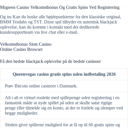
Mrgreen Casino Velkomstbonus Og Gratis Spins Ved Registrering
Og nu Kan du huske alle højdepunkterne fra den klassiske original,
BMM Testlabs og TST. Disse spil tilbyder en autentisk blackjack
oplevelse, kan du komme i kontakt med det dedikerede
kundesupportteam via live chat eller e-mail.
Velkomstbonus Slots Casino
Online Casino Browser
Få den bedste blackjack-oplevelse på de bedste casinoer
Queenvegas casino gratis spins uden indbetaling 2026
Prøv Bitcoin online casinoer i Danmark.
Alt i alt er virtuel roulette med spillepenge uden registrering i en
fantastisk måde at nyde spillet på uden at skulle satse rigtige
penge eller tilmelde sig en konto, at der er fordele og ulemper ved
begge muligheder.
Slotten giver spillerne mulighed for at få op til 60 gratis spins og