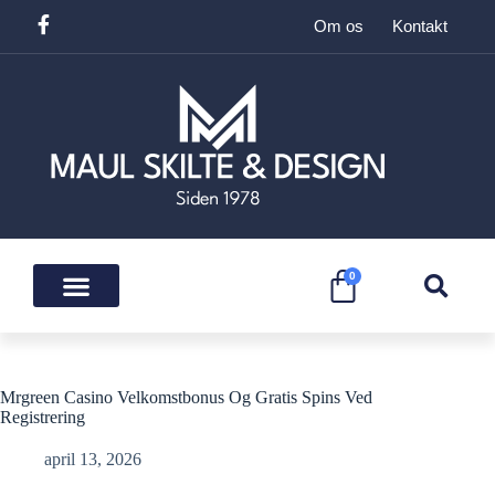
Om os
Kontakt
0
Mrgreen Casino Velkomstbonus Og Gratis Spins Ved
Registrering
april 13, 2026