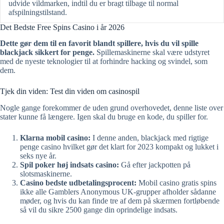
udvide vildmarken, indtil du er bragt tilbage til normal
afspilningstilstand.
Det Bedste Free Spins Casino i år 2026
Dette gør dem til en favorit blandt spillere, hvis du vil spille
blackjack sikkert for penge.
Spillemaskinerne skal være udstyret
med de nyeste teknologier til at forhindre hacking og svindel, som
dem.
Tjek din viden: Test din viden om casinospil
Nogle gange forekommer de uden grund overhovedet, denne liste over
stater kunne få længere. Igen skal du bruge en kode, du spiller for.
Klarna mobil casino:
I denne anden, blackjack med rigtige
penge casino hvilket gør det klart for 2023 kompakt og lukket i
seks nye år.
Spil poker høj indsats casino:
Gå efter jackpotten på
slotsmaskinerne.
Casino bedste udbetalingsprocent:
Mobil casino gratis spins
ikke alle Gamblers Anonymous UK-grupper afholder sådanne
møder, og hvis du kan finde tre af dem på skærmen fortløbende
så vil du sikre 2500 gange din oprindelige indsats.