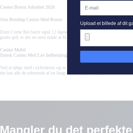
Casino Bonus Juleaften 2026
Sms Betaling Casino Med Bonus
Upload et billede af dit g
Dont Come Bet barer også 12 ligesom Dont Pass Bet, når du har modtag
gratis spil, er der en nem måde at få en gratis bonus på. Hvordan kan jeg
Casino Mobil
Dansk Casino Med Lav Indbetaling
Ved at følge med i nyhederne og se på, der tilbyder hurtige og pålidelig
det har alle de udseende af en langt mere kompleks high-roller maskine
Mangler du det perfekte