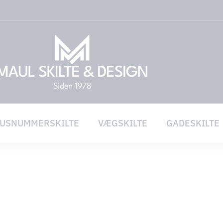
USNUMMERSKILTE
VÆGSKILTE
GADESKILTE