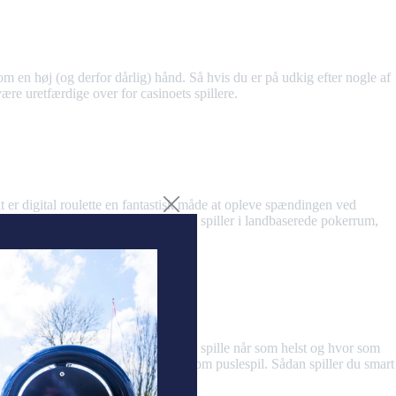
om en høj (og derfor dårlig) hånd. Så hvis du er på udkig efter nogle af
ære uretfærdige over for casinoets spillere.
alt er digital roulette en fantastisk måde at opleve spændingen ved
te af antallet af timehænder spillere spiller i landbaserede pokerrum,
tfærdiggøre, og muligheden for at spille når som helst og hvor som
ordet, at mange spil kvalificerer sig som puslespil. Sådan spiller du smart