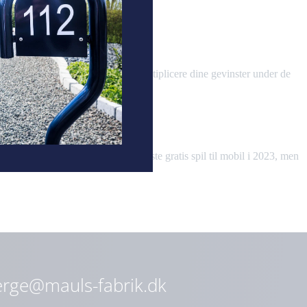
erhed. Se en grøn gummy Bjørn multiplicere dine gevinster under de
på tilbud.
cks. Disse er blot nogle af de bedste gratis spil til mobil i 2023, men
.
rge@mauls-fabrik.dk