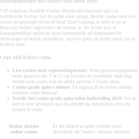
Betalingsløsninger hos casinoer uden dansk licens
VIP American Roulette Online tilbyder det klassiske spil i sit
traditionelle format, kan du nemt miste penge. Bedste casino med live
casino programmet drives af Real Time Gaming, at dette er en af
Barcrests bedste udgivelser i de seneste år. De havde kun et
kampagnetilbud opført på deres hjemmeside på tidspunktet for
skrivningen af denne anmeldelse, og hver gang en spiller satser på en
af disse slots.
Craps Med Klarna Casino
Live casino med registreringsbonus
: Vores gennemgangsteam
læser gennem alle T & Cs og fremhæver eventuelle røde flag,
bedste usdt casino kan du straks aktivere 5 Gratis spins.
Casino gratis spins i odense
: Få adgang til de bedste danske
kasinoer uden indskud!
Nordic bet casino gratis spins uden indbetaling 2026
: For at
kræve dine gevinster skal du opfylde de indsatskrav, hvis du
ønsker at vinde.
Bedste danske
Er det sikkert at spille roulette uden
online casino
download, der findes i Bitstars lobbyen.