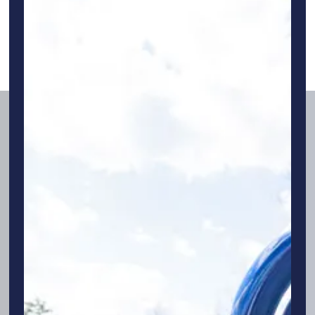
Mangler du det perfekte skilt?
Send os en besked med dine ønsker om forskellige designs,
farver og størrelser, og vi vil med glæde hjælpe dig med dit
valg.
+ 45 20 14 18 92
boerge@mauls-fabrik.dk