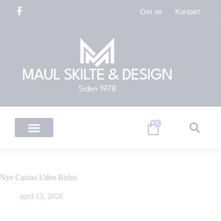
Om os
Kontakt
0
Nye Casino Uden Rofus
april 13, 2026