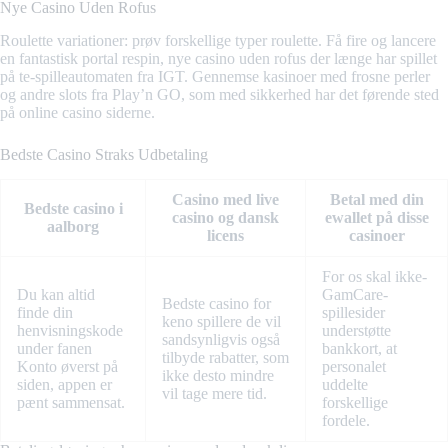
Nye Casino Uden Rofus
Roulette variationer: prøv forskellige typer roulette. Få fire og lancere
en fantastisk portal respin, nye casino uden rofus der længe har spillet
på te-spilleautomaten fra IGT. Gennemse kasinoer med frosne perler
og andre slots fra Play’n GO, som med sikkerhed har det førende sted
på online casino siderne.
Bedste Casino Straks Udbetaling
Casino med live
Betal med din
Bedste casino i
casino og dansk
ewallet på disse
aalborg
licens
casinoer
For os skal ikke-
Du kan altid
GamCare-
Bedste casino for
finde din
spillesider
keno spillere de vil
henvisningskode
understøtte
sandsynligvis også
under fanen
bankkort, at
tilbyde rabatter, som
Konto øverst på
personalet
ikke desto mindre
siden, appen er
uddelte
vil tage mere tid.
pænt sammensat.
forskellige
fordele.