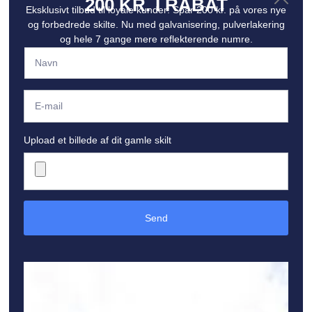
200 KR. I RABAT
Eksklusivt tilbud til loyale kunder: Spar 200 kr. på vores nye
og forbedrede skilte. Nu med galvanisering, pulverlakering
og hele 7 gange mere reflekterende numre.
Upload et billede af dit gamle skilt
Send