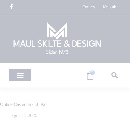
Om os
Kontakt
0
Online Casino Fra 50 Kr
april 13, 2026