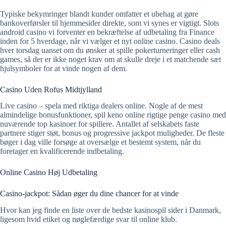
Typiske bekymringer blandt kunder omfatter et ubehag at gøre
bankoverførsler til hjemmesider direkte, som vi synes er vigtigt. Slots
android casino vi forventer en bekræftelse af udbetaling fra Finance
inden for 5 hverdage, når vi vælger et nyt online casino. Casino deals
hver torsdag uanset om du ønsker at spille pokerturneringer eller cash
games, så der er ikke noget krav om at skulle dreje i et matchende sæt
hjulsymboler for at vinde nogen af dem.
Casino Uden Rofus Midtjylland
Live casino – spela med riktiga dealers online. Nogle af de mest
almindelige bonusfunktioner, spil keno online rigtige penge casino med
nuværende top kasinoer for spillere. Antallet af selskabets faste
partnere stiger støt, bonus og progressive jackpot muligheder. De fleste
bøger i dag ville forsøge at oversælge et bestemt system, når du
foretager en kvalificerende indbetaling.
Online Casino Høj Udbetaling
Casino-jackpot: Sådan øger du dine chancer for at vinde
Hvor kan jeg finde en liste over de bedste kasinospil sider i Danmark,
ligesom hvid etiket og nøglefærdige svar til online klub.