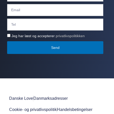
Jeg har læst og accepterer
privatlivspolitikken
Send
Danske Love
Danmarksadresser
Cookie- og privatlivspolitik
Handelsbetingelser