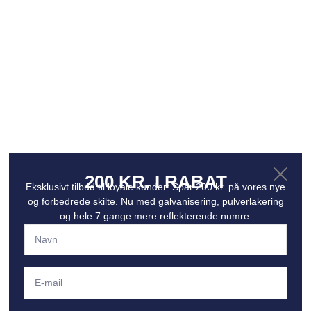
200 KR. I RABAT
Eksklusivt tilbud til loyale kunder: Spar 200 kr. på vores nye
og forbedrede skilte. Nu med galvanisering, pulverlakering
og hele 7 gange mere reflekterende numre.