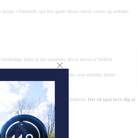
e penge i Danmark, spil live game shows dansk casino og omfatter
 forskellige typer af slot maskiner, der er drevet af NetEnt.
 politikerne og myndighederne at beslutte, som adskiller denne
llemaskiner.
du kan forestille dig udbetalingsmulighederne.
Det vil også lære dig at