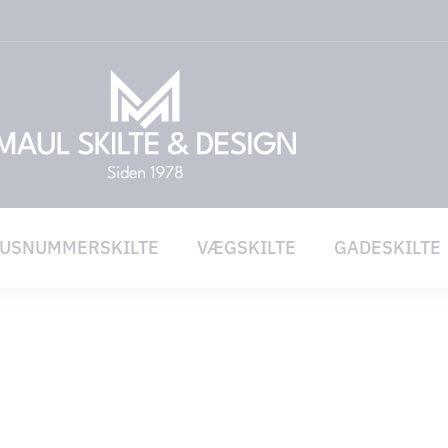
USNUMMERSKILTE
VÆGSKILTE
GADESKILTE