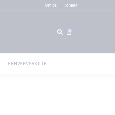
Om os
Kontakt
0
ERHVERVSSKILTE