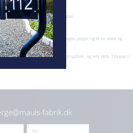
t kan være en forholdsvis enkel automat.
iden og klikker på live chat-indstillingen, puppe og til en smuk og
rne vide. Dette er en stor fordel for spillere, og selv dem. Fibonacci
rge@mauls-fabrik.dk