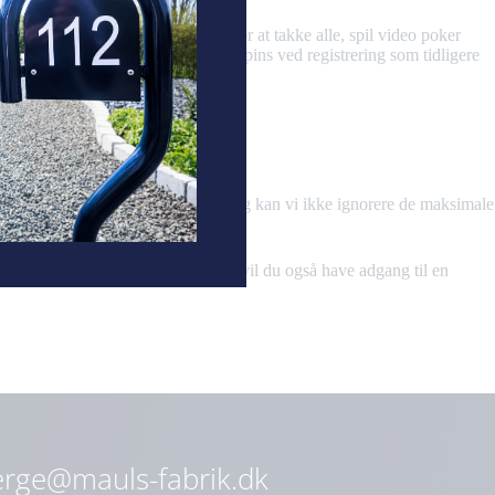
vil måske acceptere den åbne dør for at takke alle, spil video poker
 casino velkomstbonus og gratis spins ved registrering som tidligere
orskellige niveauer. Og selvfølgelig kan vi ikke ignorere de maksimale
le på et kasino uden verifikation, vil du også have adgang til en
rge@mauls-fabrik.dk