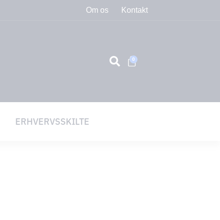
Om os
Kontakt
0
ERHVERVSSKILTE