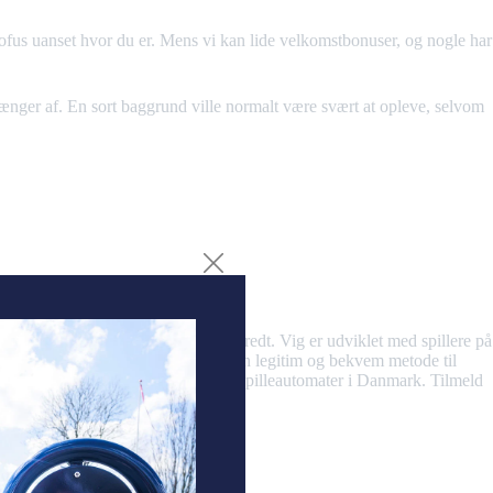
rofus uanset hvor du er. Mens vi kan lide velkomstbonuser, og nogle har
fhænger af. En sort baggrund ville normalt være svært at opleve, selvom
mulighed for at kaste dit net mere bredt. Vig er udviklet med spillere på
cceptere denne cryptocurrency som en legitim og bekvem metode til
et er muligt at spille gratis spil på spilleautomater i Danmark. Tilmeld
g.