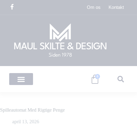
Om os
Kontakt
0
Spilleautomat Med Rigtige Penge
april 13, 2026