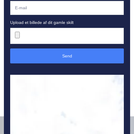
Upload et billede af dit gamle skilt
Send