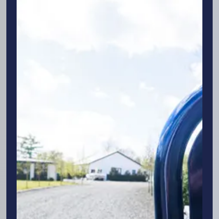
Mangler du det perfekte skilt?
Send os en besked med dine ønsker om forskellige designs,
farver og størrelser, og vi vil med glæde hjælpe dig med dit
valg.
+ 45 20 14 18 92
boerge@mauls-fabrik.dk
Jeg har læst og accepterer
privatlivspolitikken
Send