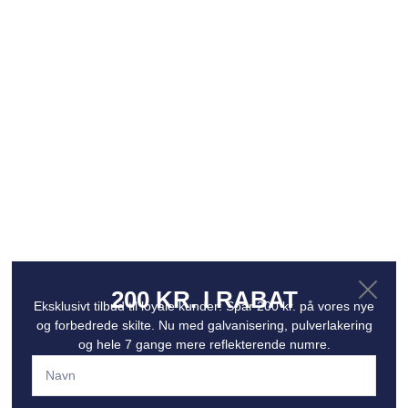
200 KR. I RABAT
Eksklusivt tilbud til loyale kunder: Spar 200 kr. på vores nye
og forbedrede skilte. Nu med galvanisering, pulverlakering
og hele 7 gange mere reflekterende numre.