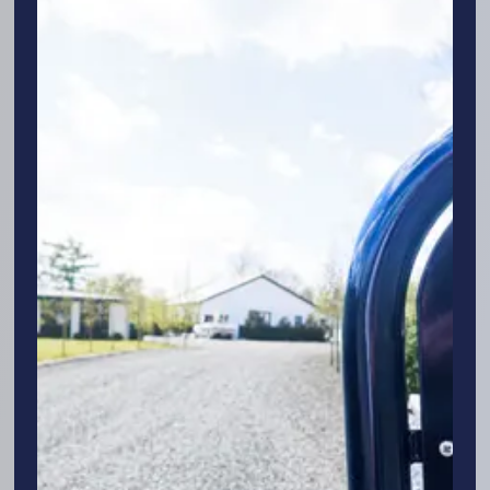
Send os en besked med dine ønsker om forskellige designs,
farver og størrelser, og vi vil med glæde hjælpe dig med dit
valg.
+ 45 20 14 18 92
boerge@mauls-fabrik.dk
Jeg har læst og accepterer
privatlivspolitikken
Send