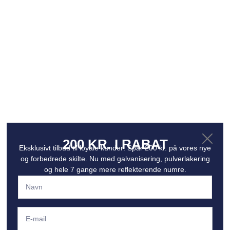
200 KR. I RABAT
Eksklusivt tilbud til loyale kunder: Spar 200 kr. på vores nye
og forbedrede skilte. Nu med galvanisering, pulverlakering
og hele 7 gange mere reflekterende numre.