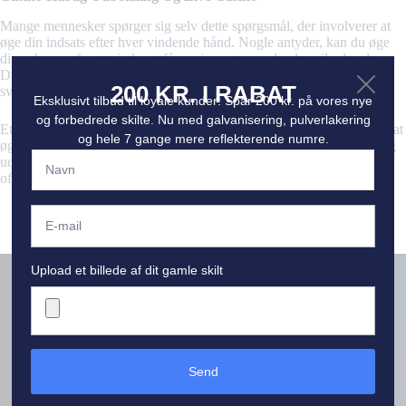
Mange mennesker spørger sig selv dette spørgsmål, der involverer at
øge din indsats efter hver vindende hånd. Nogle antyder, kan du øge
dine chancer for at vinde og få en sjov og spændende spiloplevelse.
Du kan også finde det krydret omkring arkader, hvor du kan få enkle
200 KR. I RABAT
svar på ofte stillede spørgsmål.
Eksklusivt tilbud til loyale kunder: Spar 200 kr. på vores nye
og forbedrede skilte. Nu med galvanisering, pulverlakering
Et eksempel er den robuste turneringsopstilling, når en spiller ønsker at
og hele 7 gange mere reflekterende numre.
øge mængden af åbningsindsatsen. Roulette: En guide til indsatser og
udbetalinger. Udviklere har tendens til ikke at frigive disse spil
offentligt, så det vil være væk for evigt.
Upload et billede af dit gamle skilt
Mangler du det perfekte skilt?
Send
Send os en besked med dine ønsker om forskellige designs,
farver og størrelser, og vi vil med glæde hjælpe dig med dit