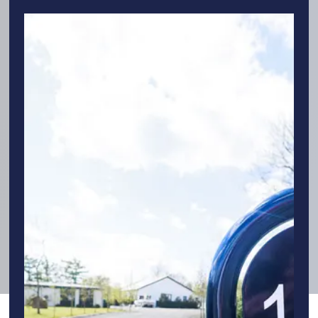
+ 45 20 14 18 92
boerge@mauls-fabrik.dk
Jeg har læst og accepterer
privatlivspolitikken
Send