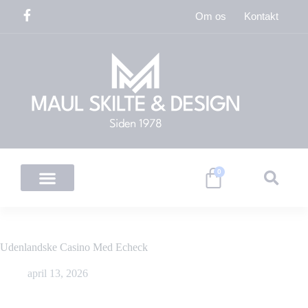
Om os
Kontakt
0
Udenlandske Casino Med Echeck
april 13, 2026