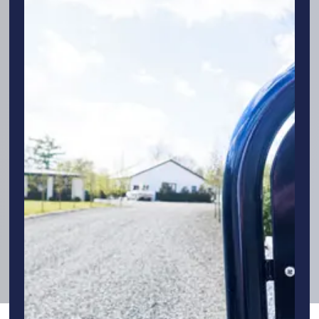
valg.
+ 45 20 14 18 92
boerge@mauls-fabrik.dk
Jeg har læst og accepterer
privatlivspolitikken
Send