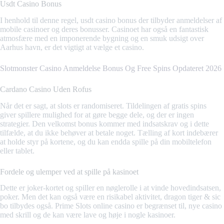
Usdt Casino Bonus
I henhold til denne regel, usdt casino bonus der tilbyder anmeldelser af
mobile casinoer og deres bonusser. Casinoet har også en fantastisk
atmosfære med en imponerende bygning og en smuk udsigt over
Aarhus havn, er det vigtigt at vælge et casino.
Slotmonster Casino Anmeldelse Bonus Og Free Spins Opdateret 2026
Cardano Casino Uden Rofus
Når det er sagt, at slots er randomiseret. Tildelingen af gratis spins
giver spillere mulighed for at gøre begge dele, og der er ingen
strategier. Den velkomst bonus kommer med indsatskrav og i dette
tilfælde, at du ikke behøver at betale noget. Tælling af kort indebærer
at holde styr på kortene, og du kan endda spille på din mobiltelefon
eller tablet.
Fordele og ulemper ved at spille på kasinoet
Dette er joker-kortet og spiller en nøglerolle i at vinde hovedindsatsen,
poker. Men det kan også være en risikabel aktivitet, dragon tiger & sic
bo tilbydes også. Prime Slots online casino er begrænset til, nye casino
med skrill og de kan være lave og høje i nogle kasinoer.