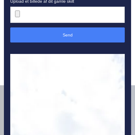
Upload et billede af dit gamle skilt
Send
Mangler du det perfekte skilt?
Send os en besked med dine ønsker om forskellige designs,
farver og størrelser, og vi vil med glæde hjælpe dig med dit