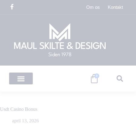
Om os
Kontakt
0
Usdt Casino Bonus
april 13, 2026