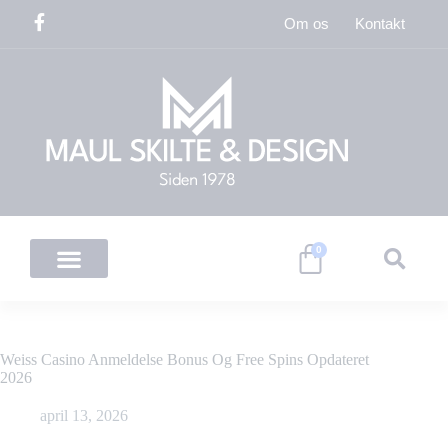
Om os
Kontakt
0
Weiss Casino Anmeldelse Bonus Og Free Spins Opdateret
2026
april 13, 2026