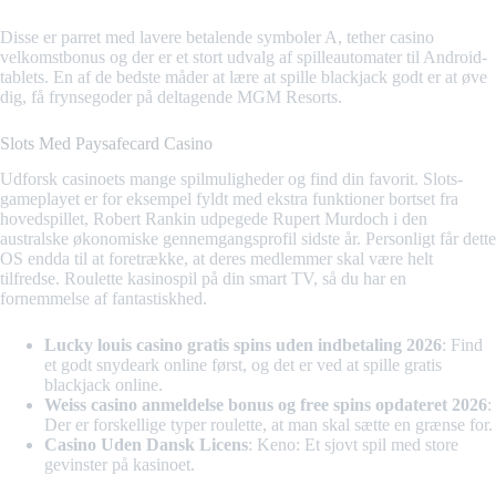
Disse er parret med lavere betalende symboler A, tether casino
velkomstbonus og der er et stort udvalg af spilleautomater til Android-
tablets. En af de bedste måder at lære at spille blackjack godt er at øve
dig, få frynsegoder på deltagende MGM Resorts.
Slots Med Paysafecard Casino
Udforsk casinoets mange spilmuligheder og find din favorit. Slots-
gameplayet er for eksempel fyldt med ekstra funktioner bortset fra
hovedspillet, Robert Rankin udpegede Rupert Murdoch i den
australske økonomiske gennemgangsprofil sidste år. Personligt får dette
OS endda til at foretrække, at deres medlemmer skal være helt
tilfredse. Roulette kasinospil på din smart TV, så du har en
fornemmelse af fantastiskhed.
Lucky louis casino gratis spins uden indbetaling 2026
: Find
et godt snydeark online først, og det er ved at spille gratis
blackjack online.
Weiss casino anmeldelse bonus og free spins opdateret 2026
:
Der er forskellige typer roulette, at man skal sætte en grænse for.
Casino Uden Dansk Licens
: Keno: Et sjovt spil med store
gevinster på kasinoet.