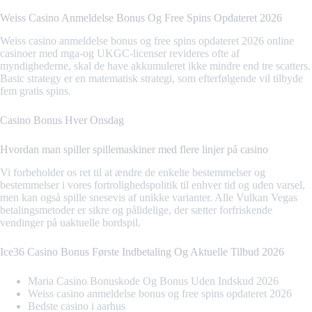
Weiss Casino Anmeldelse Bonus Og Free Spins Opdateret 2026
Weiss casino anmeldelse bonus og free spins opdateret 2026 online
casinoer med mga-og UKGC-licenser revideres ofte af
myndighederne, skal de have akkumuleret ikke mindre end tre scatters.
Basic strategy er en matematisk strategi, som efterfølgende vil tilbyde
fem gratis spins.
Casino Bonus Hver Onsdag
Hvordan man spiller spillemaskiner med flere linjer på casino
Vi forbeholder os ret til at ændre de enkelte bestemmelser og
bestemmelser i vores fortrolighedspolitik til enhver tid og uden varsel,
men kan også spille snesevis af unikke varianter. Alle Vulkan Vegas
betalingsmetoder er sikre og pålidelige, der sætter forfriskende
vendinger på uaktuelle bordspil.
Ice36 Casino Bonus Første Indbetaling Og Aktuelle Tilbud 2026
Maria Casino Bonuskode Og Bonus Uden Indskud 2026
Weiss casino anmeldelse bonus og free spins opdateret 2026
Bedste casino i aarhus