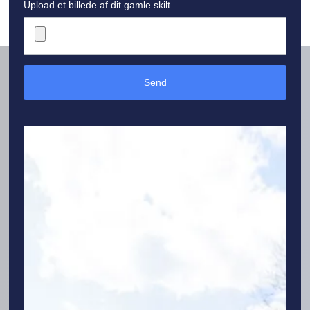
Upload et billede af dit gamle skilt
Send
Mangler du det perfekte skilt?
Send os en besked med dine ønsker om forskellige designs,
farver og størrelser, og vi vil med glæde hjælpe dig med dit
valg.
+ 45 20 14 18 92
boerge@mauls-fabrik.dk